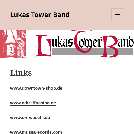
Lukas Tower Band
MENU
AND
WIDGETS
Links
www.downtown-shop.de
www.cdtreffpasing.de
www.ohrwaschl.de
www.musearecords.com