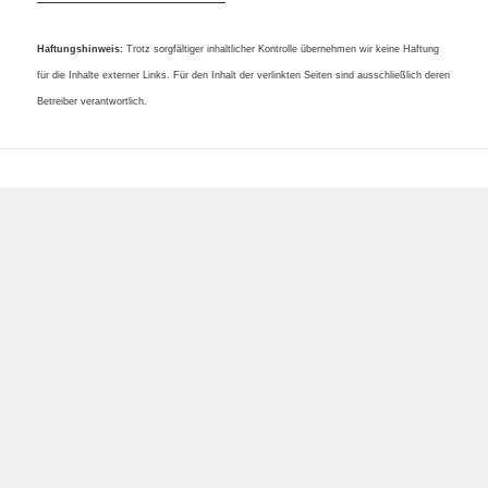
Haftungshinweis:
Trotz sorgfältiger inhaltlicher Kontrolle übernehmen wir keine Haftung
für die Inhalte externer Links. Für den Inhalt der verlinkten Seiten sind ausschließlich
deren
Betreiber verantwortlich.